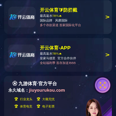
在线留言
标题
*
姓名
*
手机号码
*
Email
*
留言
*